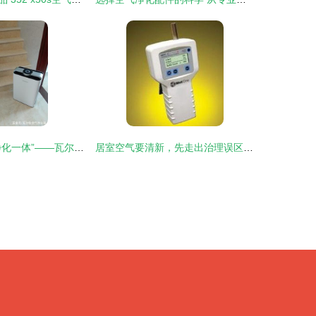
“高性能，加湿净化一体”——瓦尔特KJ400F-G4空气净化器亲测报告
居室空气要清新，先走出治理误区，选对空气过滤器是关键