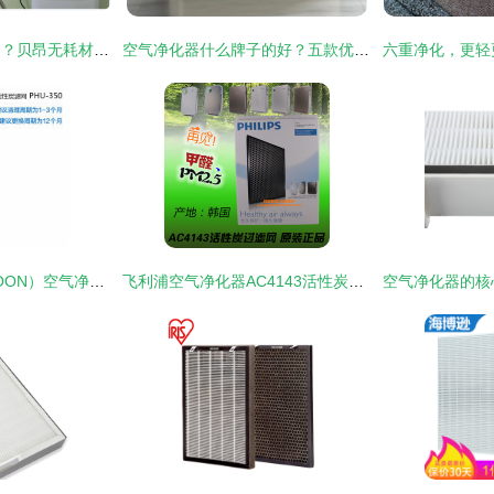
无需耗材，一劳永逸？贝昂无耗材空气净化器深度体验报告
空气净化器什么牌子的好？五款优质产品及核心配件测评汇总
浦尔盛世（POOLSOON）空气净化器选购指南 价格、配件、图片与性能解析
飞利浦空气净化器AC4143活性炭过滤网 适用多款机型，麦尔网购优惠仅159元