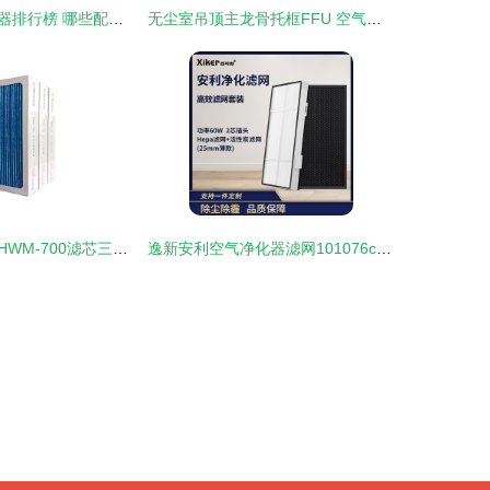
海博逊空气净化器排行榜 哪些配件能让净化效率更上一层楼？
无尘室吊顶主龙骨托框FFU 空气净化领域的新锐选择
汉王空气净化器HWM-700滤芯三片装 高效净化，畅享清新呼吸
逸新安利空气净化器滤网101076ch微粒活性炭网气味套装滤芯详解