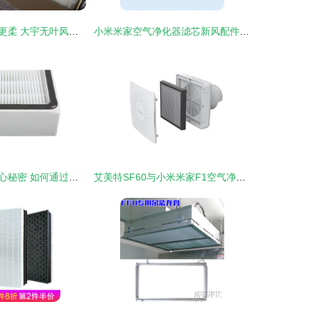
六重净化，更轻更柔 大宇无叶风扇空气净化配件深度评测
小米米家空气净化器滤芯新风配件全解析 抗菌抗病毒与长效洁净的守护者
空气净化器的核心秘密 如何通过适配滤网与配件，守护您的呼吸健康
艾美特SF60与小米米家F1空气净化器配件对比 滤网选购与更换指南